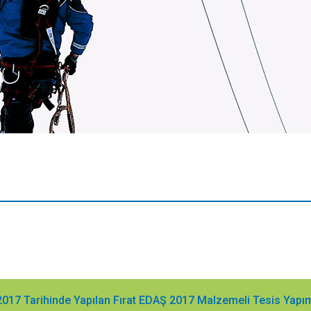
2017 Tarihinde Yapılan Fırat EDAŞ 2017 Malzemeli Tesis Yapı