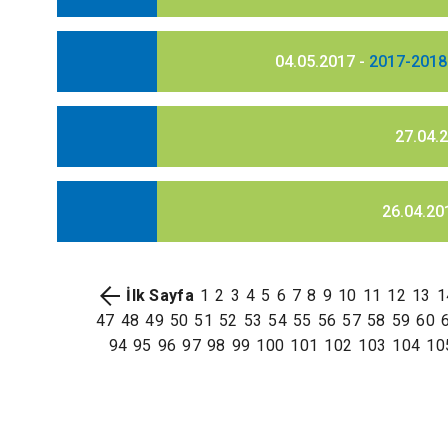
04.05.2017 -
2017-2018 
27.04.
26.04.20
İlk Sayfa
1
2
3
4
5
6
7
8
9
10
11
12
13
1
47
48
49
50
51
52
53
54
55
56
57
58
59
60
94
95
96
97
98
99
100
101
102
103
104
10