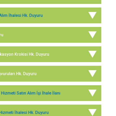
Alım İhalesi Hk. Duyuru
ru
likasyon Krokisi Hk. Duyuru
şvuruları Hk. Duyuru
zmeti Satın Alım İşi İhale İlanı
 Hizmeti İhalesi Hk. Duyuru