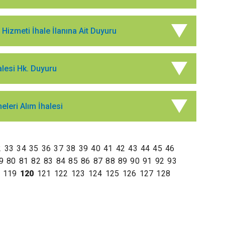
izmeti İhale İlanına Ait Duyuru
alesi Hk. Duyuru
eleri Alım İhalesi
2
33
34
35
36
37
38
39
40
41
42
43
44
45
46
9
80
81
82
83
84
85
86
87
88
89
90
91
92
93
119
120
121
122
123
124
125
126
127
128