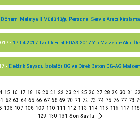
Dönemi Malatya İl Müdürlüğü Personel Servis Aracı Kiralama H
2017 -
17.04.2017 Tarihli Fırat EDAŞ 2017 Yılı Malzeme Alım İh
17 -
Elektrik Sayacı, İzolatör OG ve Direk Beton OG-AG Malzem
4
15
16
17
18
19
20
21
22
23
24
25
26
27
28
29
30
31
3
61
62
63
64
65
66
67
68
69
70
71
72
73
74
75
76
77
78
7
5
106
107
108
109
110
111
112
113
114
115
116
117
118
129
130
131
Son Sayfa