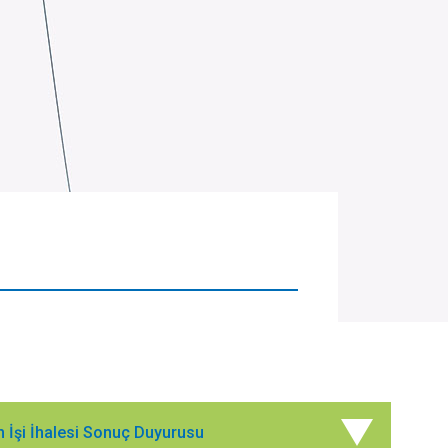
m İşi İhalesi Sonuç Duyurusu