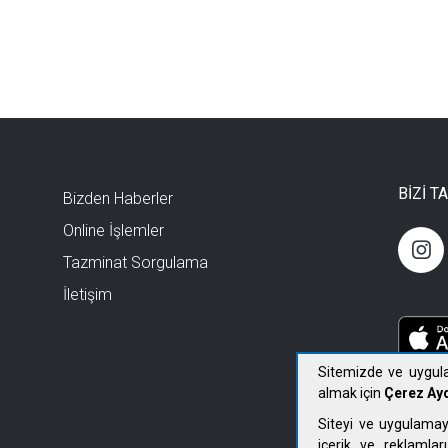
BİZİ T
Bizden Haberler
Online İşlemler
Tazminat Sorgulama
İletişim
Sitemizde ve uygula
almak için
Çerez Ayd
Siteyi ve uygulamay
içerik ve reklamları