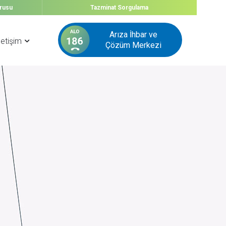
urusu
Tazminat
Sorgulama
Arıza İhbar ve
letişim
Çözüm Merkezi