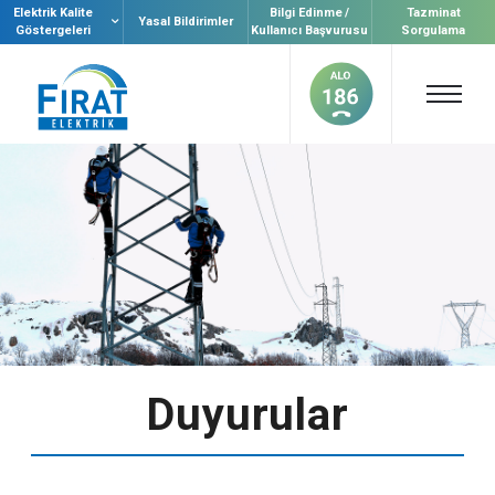
Elektrik Kalite
Bilgi Edinme /
Tazminat
Yasal Bildirimler
Göstergeleri
Kullanıcı Başvurusu
Sorgulama
Duyurular