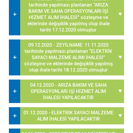
tarihinde yapılması planlanan “ARIZA
BAKIM VE SAHA OPERASYONLARI İŞİ
HİZMET ALIM İHALESİ” sözleşme ve
eklerinde değişiklik yapılmış olup ihale
tarihi 17.12.2020 olmuştur
09.12.2020 - ZEYİLNAME: 11.11.2020
tarihinde yapılması planlanan “ELEKTRİK
SAYACI MALZEME ALIMI İHALESİ”
sözleşme ve eklerinde değişiklik yapılmış
olup ihale tarihi 18.12.2020 olmuştur
04.12.2020 - ARIZA BAKIM VE SAHA
OPERASYONLARI İŞİ HİZMET ALIM
İHALESİ YAPILACAKTIR
01.12.2020 - ELEKTRİK SAYACI MALZEME
ALIM İHALESİ YAPILACAKTIR