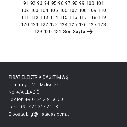
91
92
93
94
95
96
97
98
99
100
101
102
103
104
105
106
107
108
109
110
111
112
113
114
115
116
117
118
119
120
121
122
123
124
125
126
127
128
129
130
131
Son Sayfa
FIRAT ELEKTRİK DAĞITIM A.Ş.
Cumhuriyet Mh. Melike Sk.
No: 4/A ELAZIĞ
Telefon: +90 424 234 56 00
Faks: +90 424 247 24 18
E-posta:
bilgi@firatedas.com.tr