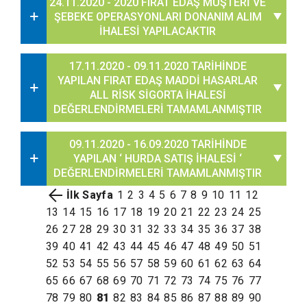
24.11.2020 - 2020 FIRAT EDAŞ MÜŞTERİ VE
ŞEBEKE OPERASYONLARI DONANIM ALIM
İHALESİ YAPILACAKTIR
17.11.2020 - 09.11.2020 TARİHİNDE
YAPILAN FIRAT EDAŞ MADDİ HASARLAR
ALL RİSK SİGORTA İHALESİ
DEĞERLENDİRMELERİ TAMAMLANMIŞTIR
09.11.2020 - 16.09.2020 TARİHİNDE
YAPILAN ‘ HURDA SATIŞ İHALESİ ‘
DEĞERLENDİRMELERİ TAMAMLANMIŞTIR
İlk Sayfa
1
2
3
4
5
6
7
8
9
10
11
12
13
14
15
16
17
18
19
20
21
22
23
24
25
26
27
28
29
30
31
32
33
34
35
36
37
38
39
40
41
42
43
44
45
46
47
48
49
50
51
52
53
54
55
56
57
58
59
60
61
62
63
64
65
66
67
68
69
70
71
72
73
74
75
76
77
78
79
80
81
82
83
84
85
86
87
88
89
90