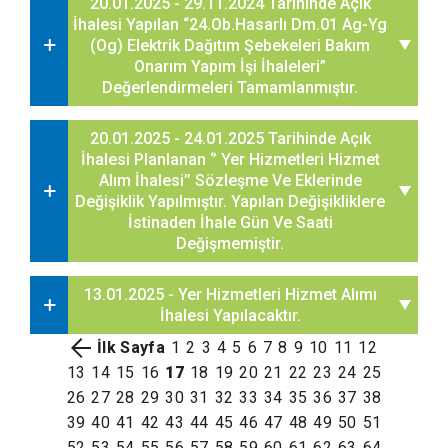
20.01.2025 - 29.11.2024 Tarihinde Açık
İhalesi Yapılan “24.Ob.Hasarlı Dm.01 Ag-Yg
(Og) Elektrik Dağıtım Şebekeleri Bakım
Onarım Yapım İşi İhaleleri”
Değerlendirmeleri Tamamlanmıştır.
20.01.2025 - 24.01.2025 Tarihinde Açık
İhalesi Planlanan ‘’ Yer Hizmetleri Hizmet
Alım İhalesi’’ Sözleşme Ve Eklerinde
Değişiklik Yapılmıştır. Yapılan Değişikliklere
İstinaden İhale Gün Ve Saati
Değişmemiştir.
13.01.2025 - Yer Hizmetleri Hizmet Alımı
İhalesi Yapılacaktır.
İlk Sayfa
1
2
3
4
5
6
7
8
9
10
11
12
13
14
15
16
17
18
19
20
21
22
23
24
25
26
27
28
29
30
31
32
33
34
35
36
37
38
39
40
41
42
43
44
45
46
47
48
49
50
51
52
53
54
55
56
57
58
59
60
61
62
63
64