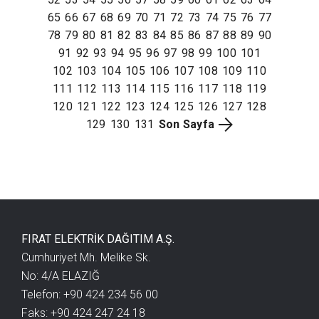
65
66
67
68
69
70
71
72
73
74
75
76
77
78
79
80
81
82
83
84
85
86
87
88
89
90
91
92
93
94
95
96
97
98
99
100
101
102
103
104
105
106
107
108
109
110
111
112
113
114
115
116
117
118
119
120
121
122
123
124
125
126
127
128
129
130
131
Son Sayfa
FIRAT ELEKTRİK DAĞITIM A.Ş.
Cumhuriyet Mh. Melike Sk.
No: 4/A ELAZIĞ
Telefon: +90 424 234 56 00
Faks: +90 424 247 24 18