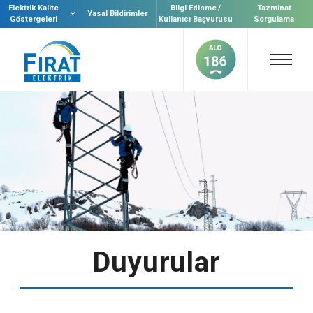
Elektrik Kalite
Bilgi Edinme /
Tazminat
Yasal Bildirimler
Göstergeleri
Kullanıcı Başvurusu
Sorgulama
Duyurular