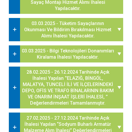
Sayaç Montajı Hizmet Alımı İhalesi
Yapılacaktır.
03.03.2025 - Tüketim Sayaçlarının
Okunması Ve Bildirim Bırakılması Hizmet
Alımı İhalesi Yapılacaktır.
03.03.2025 - Bilgi Teknolojileri Donanımları
Kiralama İhalesi Yapılacaktır.
28.02.2025 - 26.12.2024 Tarihinde Açık
İhalesi Yapılan ‘’ELAZIĞ, BİNGÖL,
MALATYA, TUNCELİ İLİ VE İLÇELERİNDEKİ
DEPO, OFİS VE TRAFO BİNALARININ BAKIM
VE ONARIM İNŞAAT İŞLERİ İHALESİ, ’’
Değerlendirmeleri Tamamlanmıştır.
27.02.2025 - 27.12.2024 Tarihinde Açık
İhalesi Yapılan “Sodyum Buharlı Armatür
Malzeme Alım İhalesi” Değerlendirmeleri