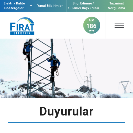
Elektrik Kalite
Bilgi Edinme /
Tazminat
Yasal Bildirimler
Göstergeleri
Kullanıcı Başvurusu
Sorgulama
Duyurular