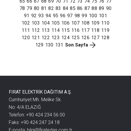
65
66
67
68
69
70
71
72
73
74
75
76
77
78
79
80
81
82
83
84
85
86
87
88
89
90
91
92
93
94
95
96
97
98
99
100
101
102
103
104
105
106
107
108
109
110
111
112
113
114
115
116
117
118
119
120
121
122
123
124
125
126
127
128
129
130
131
Son Sayfa
FIRAT ELEKTRİK DAĞITIM A.Ş.
Cumhuriyet Mh. Melike Sk.
No: 4/A ELAZIĞ
Telefon: +90 424 234 56 00
Faks: +90 424 247 24 18
E-posta:
bilgi@firatedas.com.tr