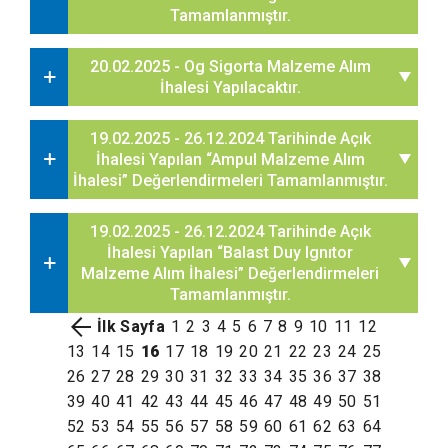
Tamamlanmıştır.
20.02.2025 - Og Sigorta Malzeme Alım
İhalesi Yapılacaktır.
19.02.2025 - 26.12.2024 Tarihinde Açık
İhalesi Yapılan “Ampul Malzeme Alım
İhalesi” Değerlendirmeleri Tamamlanmıştır.
19.02.2025 - 26.12.2024 Tarihinde Açık
İhalesi Yapılan “Balast Duy Ignıtor
Malzeme Alım İhalesi” Değerlendirmeleri
Tamamlanmıştır.
İlk Sayfa
1
2
3
4
5
6
7
8
9
10
11
12
13
14
15
16
17
18
19
20
21
22
23
24
25
26
27
28
29
30
31
32
33
34
35
36
37
38
39
40
41
42
43
44
45
46
47
48
49
50
51
52
53
54
55
56
57
58
59
60
61
62
63
64