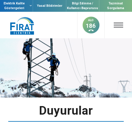
Elektrik Kalite
Bilgi Edinme /
Tazminat
Yasal Bildirimler
Göstergeleri
Kullanıcı Başvurusu
Sorgulama
Duyurular