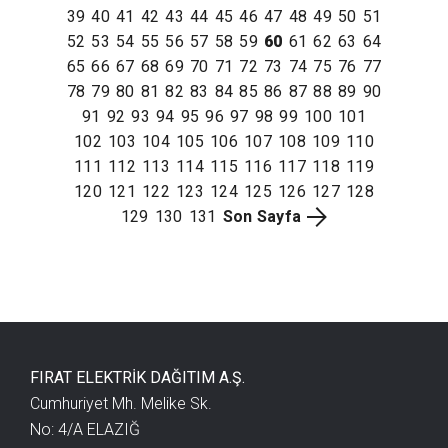
39
40
41
42
43
44
45
46
47
48
49
50
51
52
53
54
55
56
57
58
59
60
61
62
63
64
65
66
67
68
69
70
71
72
73
74
75
76
77
78
79
80
81
82
83
84
85
86
87
88
89
90
91
92
93
94
95
96
97
98
99
100
101
102
103
104
105
106
107
108
109
110
111
112
113
114
115
116
117
118
119
120
121
122
123
124
125
126
127
128
129
130
131
Son Sayfa
FIRAT ELEKTRİK DAĞITIM A.Ş.
Cumhuriyet Mh. Melike Sk.
No: 4/A ELAZIĞ