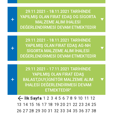
29.11.2021 - 18.11.2021 TARİHİNDE
YAPILMIŞ OLAN FIRAT EDAŞ OG SİGORTA
MALZEME ALIM İHALESİ
DEĞERLENDİRMESİ DEVAM ETMEKTEDİR
29.11.2021 - 18.11.2021 TARİHİNDE
YAPILMIŞ OLAN FIRAT EDAŞ AG-NH
SİGORTA MALZEME ALIM İHALESİ
DEĞERLENDİRMESİ DEVAM ETMEKTEDİR
29.11.2021 - 17.11.2021 TARİHİNDE
YAPILMIŞ OLAN FIRAT EDAŞ
BALAST,DUY,İGNİTÖR MALZEME ALIM
İHALESİ DEĞERLENDİRMESİ DEVAM
ETMEKTEDİR”
İlk Sayfa
1
2
3
4
5
6
7
8
9
10
11
12
13
14
15
16
17
18
19
20
21
22
23
24
25
26
27
28
29
30
31
32
33
34
35
36
37
38