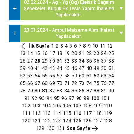
02.02.2024 - Ag - Yg (Og) Elektrik Dağıtım
Şebekeleri Küçük Ek Tesis Yapım İhaleleri
Yapılacaktır.
23.01.2024 - Ampul Malzeme Alım İhalesi
Yapılacaktır.
İlk Sayfa
1
2
3
4
5
6
7
8
9
10
11
12
13
14
15
16
17
18
19
20
21
22
23
24
25
26
27
28
29
30
31
32
33
34
35
36
37
38
39
40
41
42
43
44
45
46
47
48
49
50
51
52
53
54
55
56
57
58
59
60
61
62
63
64
65
66
67
68
69
70
71
72
73
74
75
76
77
78
79
80
81
82
83
84
85
86
87
88
89
90
91
92
93
94
95
96
97
98
99
100
101
102
103
104
105
106
107
108
109
110
111
112
113
114
115
116
117
118
119
120
121
122
123
124
125
126
127
128
129
130
131
Son Sayfa