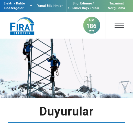
Elektrik Kalite
Bilgi Edinme /
Tazminat
Yasal Bildirimler
Göstergeleri
Kullanıcı Başvurusu
Sorgulama
Duyurular