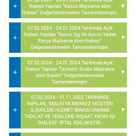
İhalesi Yapılan “Kesici Malzeme Alım
İhalesi” Değerlendirmeleri Tamamlanmıştır.
07.02.2024 - 24.01.2024 Tarihinde Açık
İhalesi Yapılan “Ayırıcı Og Ve Ayırıcı Yedek
Parça Malzeme Alım İhalesi”
Değerlendirmeleri Tamamlanmıştır.
07.02.2024 - 24.01.2024 Tarihinde Açık
İhalesi Yapılan “İzolatör Grubu Malzeme
Alım İhalesi” Değerlendirmeleri
Tamamlanmıştır.
07.02.2024 - 21.11.2023 TARİHİNDE
YAPILAN, ‘MALATYA MERKEZ MÜŞTERİ
İLİŞKİLERİ HİZMET BİNASI ONARIM
TADİLAT VE YENİLEME İNŞAAT YAPIM İŞİ
İHALESİ’’ İPTAL EDİLMİŞTİR.