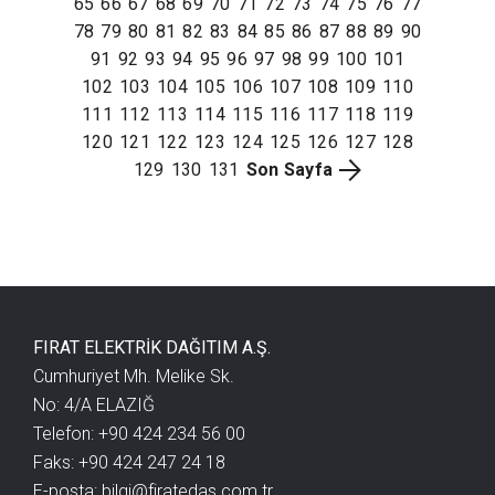
65
66
67
68
69
70
71
72
73
74
75
76
77
78
79
80
81
82
83
84
85
86
87
88
89
90
91
92
93
94
95
96
97
98
99
100
101
102
103
104
105
106
107
108
109
110
111
112
113
114
115
116
117
118
119
120
121
122
123
124
125
126
127
128
129
130
131
Son Sayfa
FIRAT ELEKTRİK DAĞITIM A.Ş.
Cumhuriyet Mh. Melike Sk.
No: 4/A ELAZIĞ
Telefon: +90 424 234 56 00
Faks: +90 424 247 24 18
E-posta:
bilgi@firatedas.com.tr