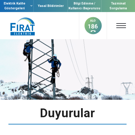
Elektrik Kalite
Bilgi Edinme /
Tazminat
Yasal Bildirimler
Göstergeleri
Kullanıcı Başvurusu
Sorgulama
Duyurular