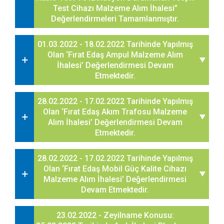
Test Cihazı Malzeme Alım İhalesi”
Değerlendirmeleri Tamamlanmıştır.
01.03.2022 - 18.02.2022 Tarihinde Yapılmış
Olan ‘Fırat Edaş Ampul Malzeme Alım
İhalesi’ Değerlendirmesi Devam
Etmektedir.
28.02.2022 - 17.02.2022 Tarihinde Yapılmış
Olan ‘Fırat Edaş Akım Trafosu Malzeme
Alım İhalesi’ Değerlendirmesi Devam
Etmektedir.
28.02.2022 - 17.02.2022 Tarihinde Yapılmış
Olan ‘Fırat Edaş Mobil Güç Kalite Cihazı
Malzeme Alım İhalesi’ Değerlendirmesi
Devam Etmektedir.
23.02.2022 - Zeyilname Konusu: