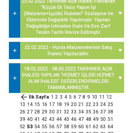
25.02.2022 Tarihinde Açık İhalesi Planlanan
“Küçük Ek Tesis Yapım İşi
(Malzeme+İşçilik) İhaleleri” Sözleşme Ve
Eklerinde Değişiklik Yapılmıştır. Yapılan
Değişikliğe İstinaden İhale Ve Son Zarf
Teslim Tarihi Revize Edilmiştir.
22.02.2022 - Hurda Malzemelerinin Satış
İhalesi Yapılacaktır.
18.02.2022 - 08.02.2022 TARİHİNDE AÇIK
İHALESİ YAPILAN “HİZMET İŞLERİ HİZMET
ALIM İHALESİ” DEĞERLENDİRMELERİ
TAMAMLANMIŞTIR.
İlk Sayfa
1
2
3
4
5
6
7
8
9
10
11
12
13
14
15
16
17
18
19
20
21
22
23
24
25
26
27
28
29
30
31
32
33
34
35
36
37
38
39
40
41
42
43
44
45
46
47
48
49
50
51
52
53
54
55
56
57
58
59
60
61
62
63
64