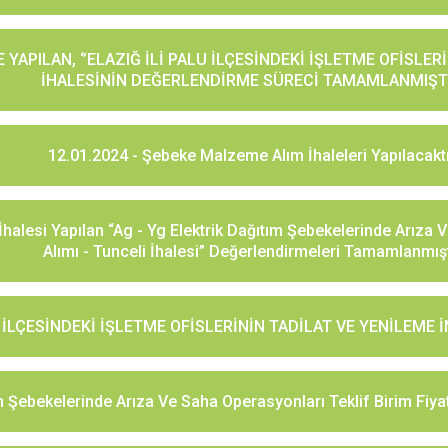
E YAPILAN, ‘’ELAZIĞ İLİ PALU İLÇESİNDEKİ İŞLETME OFİSLER
İHALESİNİN DEĞERLENDİRME SÜRECİ TAMAMLANMIŞT
12.01.2024 - Şebeke Malzeme Alım İhaleleri Yapılacaktı
İhalesi Yapılan “Ag - Yg Elektrik Dağıtım Şebekelerinde Arıza 
Alımı - Tunceli İhalesi” Değerlendirmeleri Tamamlanmışt
LU İLÇESİNDEKİ İŞLETME OFİSLERİNİN TADİLAT VE YENİLEME 
m Şebekelerinde Arıza Ve Saha Operasyonları Teklif Birim Fiyatl