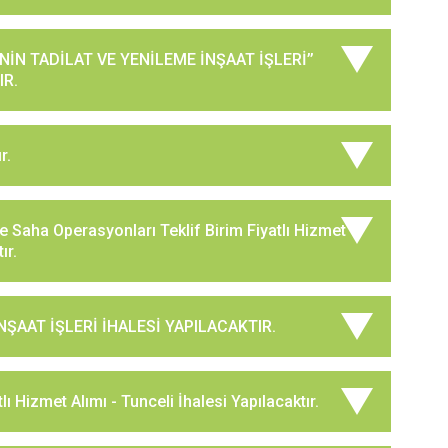
İNİN TADİLAT VE YENİLEME İNŞAAT İŞLERİ’’
IR.
r.
Ve Saha Operasyonları Teklif Birim Fiyatlı Hizmet
ır.
İNŞAAT İŞLERİ İHALESİ YAPILACAKTIR.
ı Hizmet Alımı - Tunceli İhalesi Yapılacaktır.