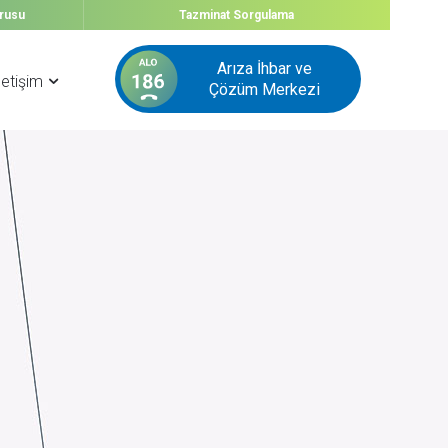
urusu
Tazminat
Sorgulama
Arıza İhbar ve
letişim
Çözüm Merkezi