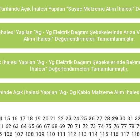
Tarihinde Açık İhalesi Yapılan “Sayaç Malzeme Alım İhalesi” 
İhalesi Yapılan “Ag - Yg Elektrik Dağıtım Şebekelerinde Arıza 
Alımı İhalesi” Değerlendirmeleri Tamamlanmıştır.
 İhalesi Yapılan “Ag - Yg Elektrik Dağıtım Şebekelerinde Bakım
İhalesi” Değerlendirmeleri Tamamlanmıştır.
ihinde Açık İhalesi Yapılan “Ag- Og Kablo Malzeme Alım İhales
4
15
16
17
18
19
20
21
22
23
24
25
26
27
28
29
30
31
3
61
62
63
64
65
66
67
68
69
70
71
72
73
74
75
76
77
78
7
5
106
107
108
109
110
111
112
113
114
115
116
117
118