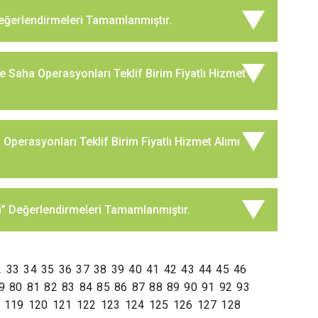
Değerlendirmeleri Tamamlanmıştır.
Ve Saha Operasyonları Teklif Birim Fiyatlı Hizmet
 Operasyonları Teklif Birim Fiyatlı Hizmet Alımı
i” Değerlendirmeleri Tamamlanmıştır.
2
33
34
35
36
37
38
39
40
41
42
43
44
45
46
9
80
81
82
83
84
85
86
87
88
89
90
91
92
93
119
120
121
122
123
124
125
126
127
128