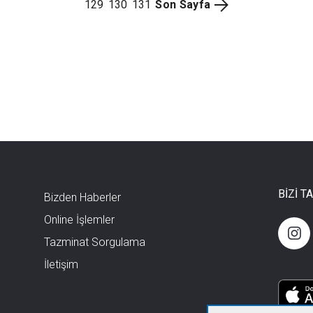
129
130
131
Son Sayfa
BİZİ T
Bizden Haberler
Online İşlemler
Tazminat Sorgulama
İletişim