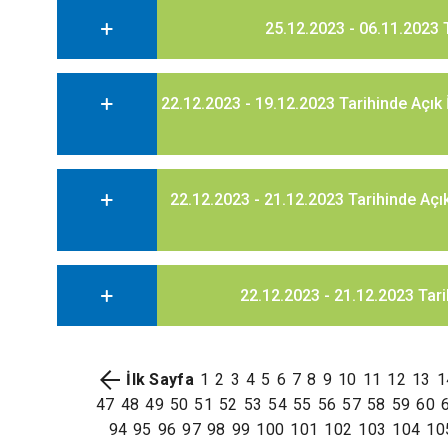
25.12.2023 - 06.11.2023 
22.12.2023 - 19.12.2023 Tarihinde Açık 
22.12.2023 - 21.12.2023 Tarihinde Açık
22.12.2023 - 21.12.2023 Tar
İlk Sayfa
1
2
3
4
5
6
7
8
9
10
11
12
13
1
47
48
49
50
51
52
53
54
55
56
57
58
59
60
94
95
96
97
98
99
100
101
102
103
104
10