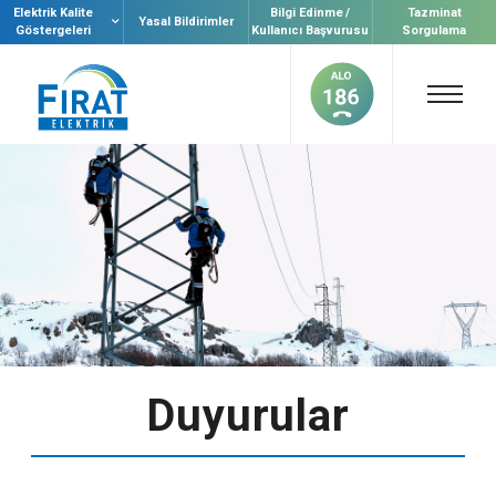
Elektrik Kalite
Bilgi Edinme /
Tazminat
Yasal Bildirimler
Göstergeleri
Kullanıcı Başvurusu
Sorgulama
Duyurular