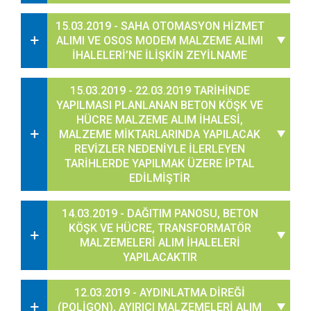
15.03.2019 - SAHA OTOMASYON HİZMET
ALIMI VE OSOS MODEM MALZEME ALIMI
İHALELERİ’NE İLİŞKİN ZEYİLNAME
15.03.2019 - 22.03.2019 TARİHİNDE
YAPILMASI PLANLANAN BETON KÖŞK VE
HÜCRE MALZEME ALIM İHALESİ,
MALZEME MİKTARLARINDA YAPILACAK
REVİZLER NEDENİYLE İLERLEYEN
TARİHLERDE YAPILMAK ÜZERE İPTAL
EDİLMİŞTİR
14.03.2019 - DAĞITIM PANOSU, BETON
KÖŞK VE HÜCRE, TRANSFORMATÖR
MALZEMELERİ ALIM İHALELERİ
YAPILACAKTIR
12.03.2019 - AYDINLATMA DİREĞİ
(POLİGON), AYIRICI MALZEMELERİ ALIM