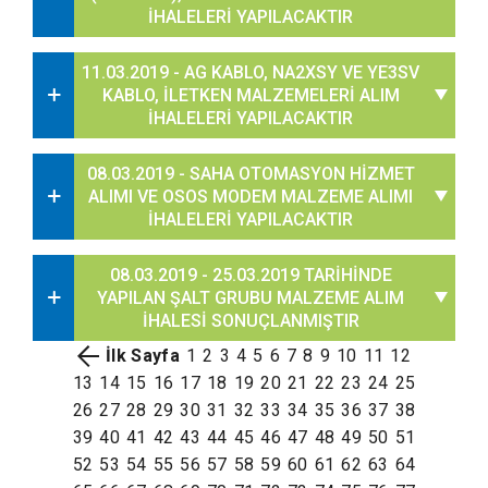
İHALELERİ YAPILACAKTIR
11.03.2019 - AG KABLO, NA2XSY VE YE3SV
KABLO, İLETKEN MALZEMELERİ ALIM
İHALELERİ YAPILACAKTIR
08.03.2019 - SAHA OTOMASYON HİZMET
ALIMI VE OSOS MODEM MALZEME ALIMI
İHALELERİ YAPILACAKTIR
08.03.2019 - 25.03.2019 TARİHİNDE
YAPILAN ŞALT GRUBU MALZEME ALIM
İHALESİ SONUÇLANMIŞTIR
İlk Sayfa
1
2
3
4
5
6
7
8
9
10
11
12
13
14
15
16
17
18
19
20
21
22
23
24
25
26
27
28
29
30
31
32
33
34
35
36
37
38
39
40
41
42
43
44
45
46
47
48
49
50
51
52
53
54
55
56
57
58
59
60
61
62
63
64