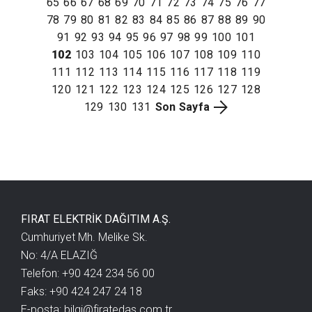
65
66
67
68
69
70
71
72
73
74
75
76
77
78
79
80
81
82
83
84
85
86
87
88
89
90
91
92
93
94
95
96
97
98
99
100
101
102
103
104
105
106
107
108
109
110
111
112
113
114
115
116
117
118
119
120
121
122
123
124
125
126
127
128
129
130
131
Son Sayfa
FIRAT ELEKTRİK DAĞITIM A.Ş.
Cumhuriyet Mh. Melike Sk.
No: 4/A ELAZIĞ
Telefon: +90 424 234 56 00
Faks: +90 424 247 24 18
E-posta:
bilgi@firatedas.com.tr