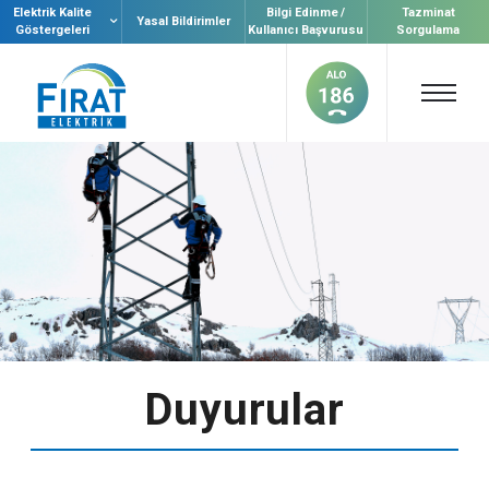
Elektrik Kalite
Bilgi Edinme /
Tazminat
Yasal Bildirimler
Göstergeleri
Kullanıcı Başvurusu
Sorgulama
Duyurular