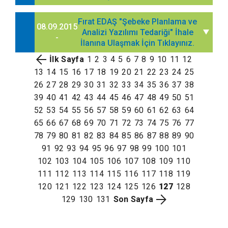
Fırat EDAŞ "Şebeke Planlama ve
08.09.2015
Analizi Yazılımı Tedariği" İhale
-
İlanına Ulaşmak İçin Tıklayınız.
İlk Sayfa
1
2
3
4
5
6
7
8
9
10
11
12
13
14
15
16
17
18
19
20
21
22
23
24
25
26
27
28
29
30
31
32
33
34
35
36
37
38
39
40
41
42
43
44
45
46
47
48
49
50
51
52
53
54
55
56
57
58
59
60
61
62
63
64
65
66
67
68
69
70
71
72
73
74
75
76
77
78
79
80
81
82
83
84
85
86
87
88
89
90
91
92
93
94
95
96
97
98
99
100
101
102
103
104
105
106
107
108
109
110
111
112
113
114
115
116
117
118
119
120
121
122
123
124
125
126
127
128
129
130
131
Son Sayfa