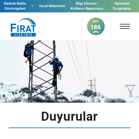
Elektrik Kalite
Bilgi Edinme /
Tazminat
Yasal Bildirimler
Göstergeleri
Kullanıcı Başvurusu
Sorgulama
Duyurular