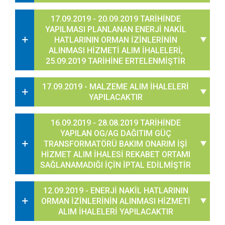
17.09.2019 - 20.09.2019 TARİHİNDE
YAPILMASI PLANLANAN ENERJİ NAKİL
HATLARININ ORMAN İZİNLERİNİN
ALINMASI HİZMETİ ALIM İHALELERİ,
25.09.2019 TARİHİNE ERTELENMİŞTİR
17.09.2019 - MALZEME ALIM İHALELERİ
YAPILACAKTIR
16.09.2019 - 28.08.2019 TARİHİNDE
YAPILAN OG/AG DAĞITIM GÜÇ
TRANSFORMATÖRÜ BAKIM ONARIM İŞİ
HİZMET ALIM İHALESİ REKABET ORTAMI
SAĞLANAMADIĞI İÇİN İPTAL EDİLMİŞTİR
12.09.2019 - ENERJİ NAKİL HATLARININ
ORMAN İZİNLERİNİN ALINMASI HİZMETİ
ALIM İHALELERİ YAPILACAKTIR