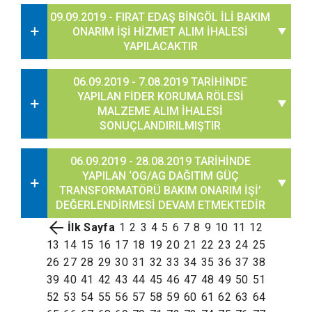
09.09.2019 - FIRAT EDAŞ BİNGÖL İLİ BAKIM
ONARIM İŞİ HİZMET ALIM İHALESİ
YAPILACAKTIR
06.09.2019 - 7.08.2019 TARİHİNDE
YAPILAN FİDER KORUMA RÖLESİ
MALZEME ALIM İHALESİ
SONUÇLANDIRILMIŞTIR
06.09.2019 - 28.08.2019 TARİHİNDE
YAPILAN ‘OG/AG DAĞITIM GÜÇ
TRANSFORMATÖRÜ BAKIM ONARIM İŞİ’
DEĞERLENDİRMESİ DEVAM ETMEKTEDİR
İlk Sayfa
1
2
3
4
5
6
7
8
9
10
11
12
13
14
15
16
17
18
19
20
21
22
23
24
25
26
27
28
29
30
31
32
33
34
35
36
37
38
39
40
41
42
43
44
45
46
47
48
49
50
51
52
53
54
55
56
57
58
59
60
61
62
63
64