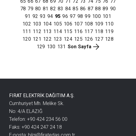
65
66
67
68
69
70
71
72
73
74
75
76
77
78
79
80
81
82
83
84
85
86
87
88
89
90
91
92
93
94
95
96
97
98
99
100
101
102
103
104
105
106
107
108
109
110
111
112
113
114
115
116
117
118
119
120
121
122
123
124
125
126
127
128
129
130
131
Son Sayfa
FIRAT ELEKTRİK DAĞITIM A.Ş.
Cumhuriyet Mh. Melike Sk.
No: 4/A ELAZIĞ
Telefon: +90 424 234 56 00
Faks: +90 424 247 24 18
E-posta:
bilgi@firatedas.com.tr