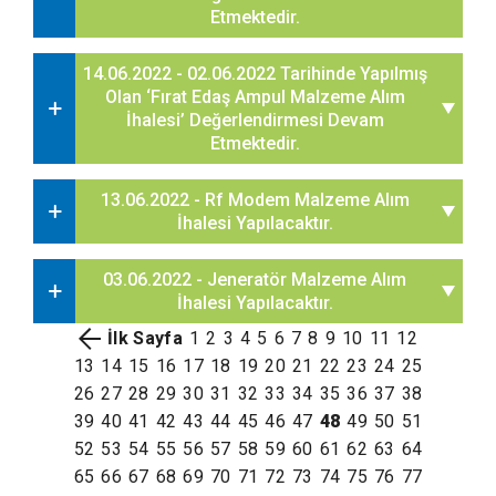
Etmektedir.
14.06.2022 - 02.06.2022 Tarihinde Yapılmış
Olan ‘Fırat Edaş Ampul Malzeme Alım
İhalesi’ Değerlendirmesi Devam
Etmektedir.
13.06.2022 - Rf Modem Malzeme Alım
İhalesi Yapılacaktır.
03.06.2022 - Jeneratör Malzeme Alım
İhalesi Yapılacaktır.
İlk Sayfa
1
2
3
4
5
6
7
8
9
10
11
12
13
14
15
16
17
18
19
20
21
22
23
24
25
26
27
28
29
30
31
32
33
34
35
36
37
38
39
40
41
42
43
44
45
46
47
48
49
50
51
52
53
54
55
56
57
58
59
60
61
62
63
64
65
66
67
68
69
70
71
72
73
74
75
76
77