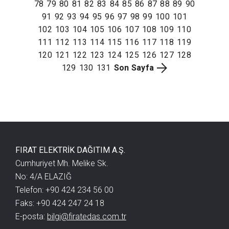
78
79
80
81
82
83
84
85
86
87
88
89
90
91
92
93
94
95
96
97
98
99
100
101
102
103
104
105
106
107
108
109
110
111
112
113
114
115
116
117
118
119
120
121
122
123
124
125
126
127
128
129
130
131
Son Sayfa
FIRAT ELEKTRİK DAĞITIM A.Ş.
Cumhuriyet Mh. Melike Sk.
No: 4/A ELAZIĞ
Telefon: +90 424 234 56 00
Faks: +90 424 247 24 18
E-posta:
bilgi@firatedas.com.tr