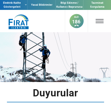
Elektrik Kalite
Bilgi Edinme /
Tazminat
Yasal Bildirimler
Göstergeleri
Kullanıcı Başvurusu
Sorgulama
Duyurular