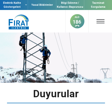
Elektrik Kalite
Bilgi Edinme /
Tazminat
Yasal Bildirimler
Göstergeleri
Kullanıcı Başvurusu
Sorgulama
Duyurular