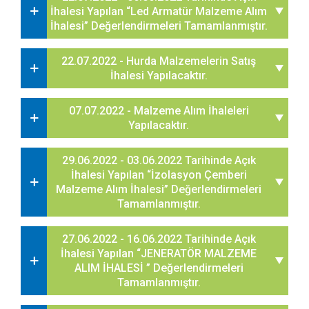
İhalesi Yapılan “Led Armatür Malzeme Alım
İhalesi” Değerlendirmeleri Tamamlanmıştır.
22.07.2022 - Hurda Malzemelerin Satış
İhalesi Yapılacaktır.
07.07.2022 - Malzeme Alım İhaleleri
Yapılacaktır.
29.06.2022 - 03.06.2022 Tarihinde Açık
İhalesi Yapılan “İzolasyon Çemberi
Malzeme Alım İhalesi” Değerlendirmeleri
Tamamlanmıştır.
27.06.2022 - 16.06.2022 Tarihinde Açık
İhalesi Yapılan “JENERATÖR MALZEME
ALIM İHALESİ ” Değerlendirmeleri
Tamamlanmıştır.