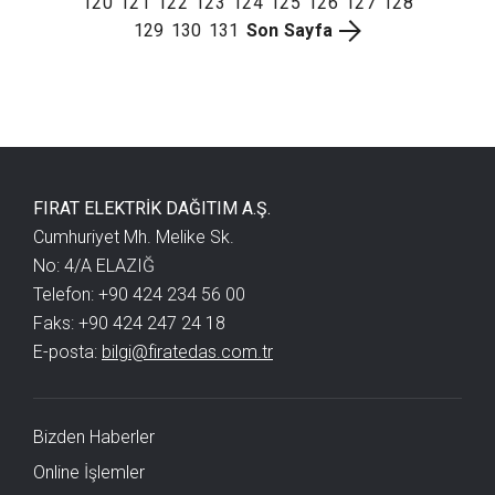
120
121
122
123
124
125
126
127
128
129
130
131
Son Sayfa
FIRAT ELEKTRİK DAĞITIM A.Ş.
Cumhuriyet Mh. Melike Sk.
No: 4/A ELAZIĞ
Telefon: +90 424 234 56 00
Faks: +90 424 247 24 18
E-posta:
bilgi@firatedas.com.tr
Bizden Haberler
Online İşlemler