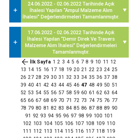
24.06.2022 - 02.06.2022 Tarihinde Açık
İhalesi Yapılan “Ampul Malzeme Alım
İhalesi” Değerlendirmeleri Tamamlanmıştır.
17.06.2022 - 02.06.2022 Tarihinde Açık
İhalesi Yapılan “Demir Direk Ve Travers
Malzeme Alım İhalesi” Değerlendirmeleri
Tamamlanmıştır.
İlk Sayfa
1
2
3
4
5
6
7
8
9
10
11
12
13
14
15
16
17
18
19
20
21
22
23
24
25
26
27
28
29
30
31
32
33
34
35
36
37
38
39
40
41
42
43
44
45
46
47
48
49
50
51
52
53
54
55
56
57
58
59
60
61
62
63
64
65
66
67
68
69
70
71
72
73
74
75
76
77
78
79
80
81
82
83
84
85
86
87
88
89
90
91
92
93
94
95
96
97
98
99
100
101
102
103
104
105
106
107
108
109
110
111
112
113
114
115
116
117
118
119