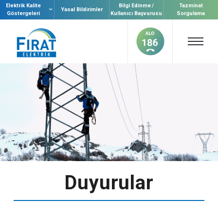
Elektrik Kalite
Bilgi Edinme /
Tazminat
Yasal Bildirimler
Göstergeleri
Kullanıcı Başvurusu
Sorgulama
Duyurular