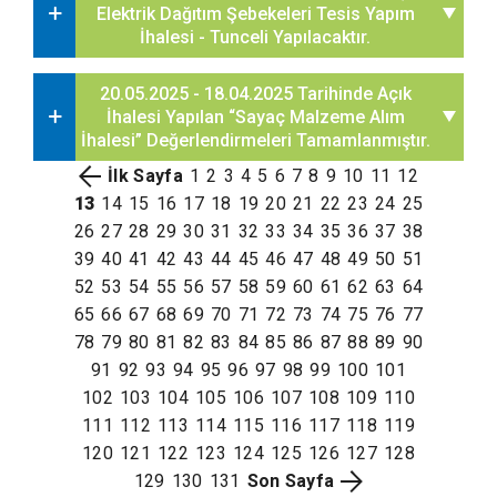
Elektrik Dağıtım Şebekeleri Tesis Yapım
İhalesi - Tunceli Yapılacaktır.
20.05.2025 - 18.04.2025 Tarihinde Açık
İhalesi Yapılan “Sayaç Malzeme Alım
İhalesi” Değerlendirmeleri Tamamlanmıştır.
İlk Sayfa
1
2
3
4
5
6
7
8
9
10
11
12
13
14
15
16
17
18
19
20
21
22
23
24
25
26
27
28
29
30
31
32
33
34
35
36
37
38
39
40
41
42
43
44
45
46
47
48
49
50
51
52
53
54
55
56
57
58
59
60
61
62
63
64
65
66
67
68
69
70
71
72
73
74
75
76
77
78
79
80
81
82
83
84
85
86
87
88
89
90
91
92
93
94
95
96
97
98
99
100
101
102
103
104
105
106
107
108
109
110
111
112
113
114
115
116
117
118
119
120
121
122
123
124
125
126
127
128
129
130
131
Son Sayfa