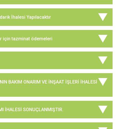
rik İhalesi Yapılacaktır
er için tazminat ödemeleri
ININ BAKIM ONARIM VE İNŞAAT İŞLERİ İHALESİ
IMI İHALESİ SONUÇLANMIŞTIR.