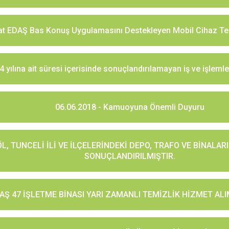
rat EDAŞ Bas Konuş Uygulamasını Destekleyen Mobil Cihaz Teda
 yılına ait süresi içerisinde sonuçlandırılamayan iş ve işleml
06.06.2018 - Kamuoyuna Önemli Duyuru
ÖL, TUNCELİ İLİ VE İLÇELERİNDEKİ DEPO, TRAFO VE BİNALAR
SONUÇLANDIRILMIŞTIR.
EDAŞ 47 İŞLETME BİNASI YARI ZAMANLI TEMİZLİK HİZMET AL