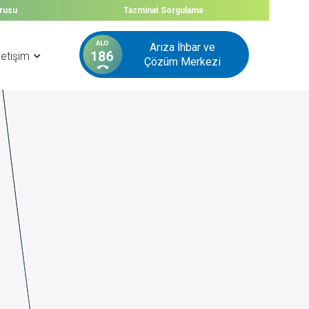
urusu
Tazminat
Sorgulama
Arıza İhbar ve
letişim
Çözüm Merkezi