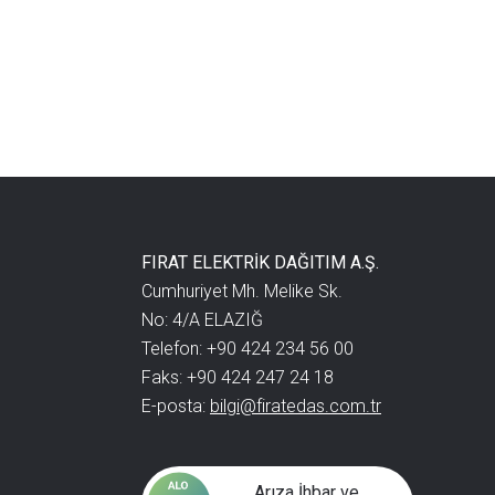
FIRAT ELEKTRİK DAĞITIM A.Ş.
Cumhuriyet Mh. Melike Sk.
No: 4/A ELAZIĞ
Telefon: +90 424 234 56 00
Faks: +90 424 247 24 18
E-posta:
bilgi@firatedas.com.tr
Arıza İhbar ve