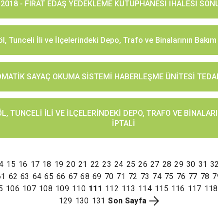
5.2018 - FIRAT EDAŞ YEDEKLEME KÜTÜPHANESİ İHALESİ SON
l, Tunceli İli ve İlçelerindeki Depo, Trafo ve Binalarının Bakım 
OTOMATİK SAYAÇ OKUMA SİSTEMİ HABERLEŞME ÜNİTESİ TEDAR
ÖL, TUNCELİ İLİ VE İLÇELERİNDEKİ DEPO, TRAFO VE BİNALAR
İPTALİ
4
15
16
17
18
19
20
21
22
23
24
25
26
27
28
29
30
31
3
61
62
63
64
65
66
67
68
69
70
71
72
73
74
75
76
77
78
7
5
106
107
108
109
110
111
112
113
114
115
116
117
118
129
130
131
Son Sayfa