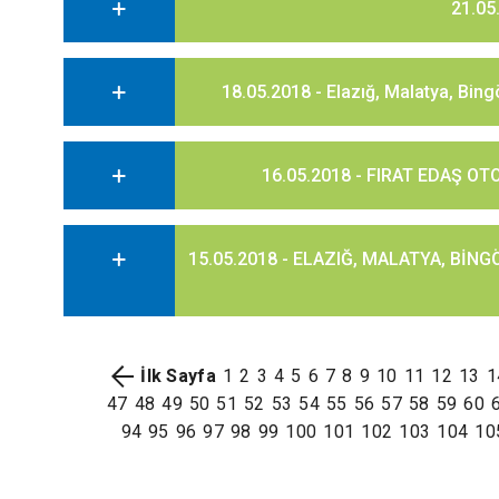
21.0
18.05.2018 - Elazığ, Malatya, Bingö
16.05.2018 - FIRAT EDAŞ 
15.05.2018 - ELAZIĞ, MALATYA, BİNG
İlk Sayfa
1
2
3
4
5
6
7
8
9
10
11
12
13
1
47
48
49
50
51
52
53
54
55
56
57
58
59
60
94
95
96
97
98
99
100
101
102
103
104
10