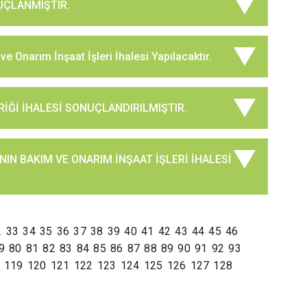
UÇLANMIŞTIR.
ve Onarım İnşaat İşleri İhalesi Yapılacaktır.
İĞİ İHALESİ SONUÇLANDIRILMIŞTIR.
ININ BAKIM VE ONARIM İNŞAAT İŞLERİ İHALESİ
2
33
34
35
36
37
38
39
40
41
42
43
44
45
46
9
80
81
82
83
84
85
86
87
88
89
90
91
92
93
119
120
121
122
123
124
125
126
127
128