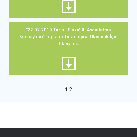
"22.07.2019 Tarihli Elazığ İli Aydınlatma
Komisyonu" Toplantı Tutanağına Ulaşmak İçin
Tıklayınız.
1
2