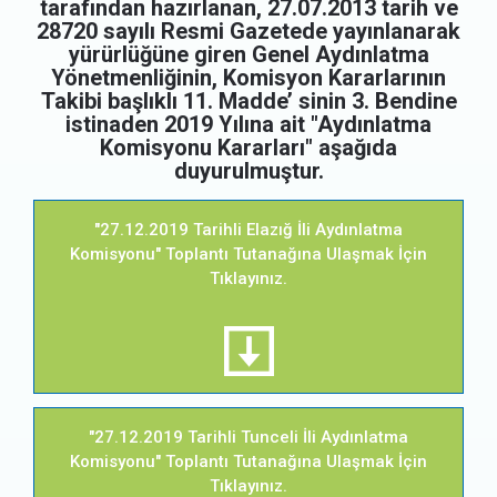
tarafından hazırlanan, 27.07.2013 tarih ve
28720 sayılı Resmi Gazetede yayınlanarak
yürürlüğüne giren Genel Aydınlatma
Yönetmenliğinin, Komisyon Kararlarının
Takibi başlıklı 11. Madde’ sinin 3. Bendine
istinaden 2019 Yılına ait "Aydınlatma
Komisyonu Kararları" aşağıda
duyurulmuştur.
"27.12.2019 Tarihli Elazığ İli Aydınlatma
Komisyonu" Toplantı Tutanağına Ulaşmak İçin
Tıklayınız.
"27.12.2019 Tarihli Tunceli İli Aydınlatma
Komisyonu" Toplantı Tutanağına Ulaşmak İçin
Tıklayınız.