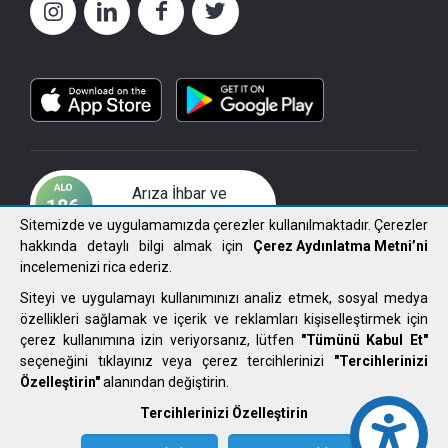
Arıza İhbar ve
Çözüm Merkezi
Sitemizde ve uygulamamızda çerezler kullanılmaktadır. Çerezler
hakkında detaylı bilgi almak için
Çerez Aydınlatma Metni’ni
incelemenizi rica ederiz.
Siteyi ve uygulamayı kullanımınızı analiz etmek, sosyal medya
özellikleri sağlamak ve içerik ve reklamları kişiselleştirmek için
2021 FIRAT ELEKTRİK DAĞITIM A.Ş. Tüm Hakları Saklıdır.
çerez kullanımına izin veriyorsanız, lütfen
"Tümünü Kabul Et"
seçeneğini tıklayınız veya çerez tercihlerinizi
"Tercihlerinizi
Kullanım Koşulları ve Gizlilik Politikası
Özelleştirin"
alanından değiştirin.
Çerez Aydınlatma Metni
Tercihlerinizi Özelleştirin