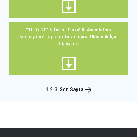
"31.07.2015 Tarihli Elazığ İli Aydınlatma
Komisyonu" Toplantı Tutanağına Ulaşmak İçin
Tıklayınız.
1
2
3
Son Sayfa